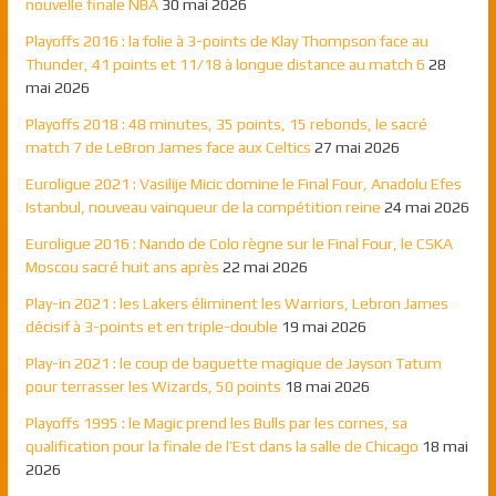
nouvelle finale NBA
30 mai 2026
Playoffs 2016 : la folie à 3-points de Klay Thompson face au
Thunder, 41 points et 11/18 à longue distance au match 6
28
mai 2026
Playoffs 2018 : 48 minutes, 35 points, 15 rebonds, le sacré
match 7 de LeBron James face aux Celtics
27 mai 2026
Euroligue 2021 : Vasilije Micic domine le Final Four, Anadolu Efes
Istanbul, nouveau vainqueur de la compétition reine
24 mai 2026
Euroligue 2016 : Nando de Colo règne sur le Final Four, le CSKA
Moscou sacré huit ans après
22 mai 2026
Play-in 2021 : les Lakers éliminent les Warriors, Lebron James
décisif à 3-points et en triple-double
19 mai 2026
Play-in 2021 : le coup de baguette magique de Jayson Tatum
pour terrasser les Wizards, 50 points
18 mai 2026
Playoffs 1995 : le Magic prend les Bulls par les cornes, sa
qualification pour la finale de l’Est dans la salle de Chicago
18 mai
2026