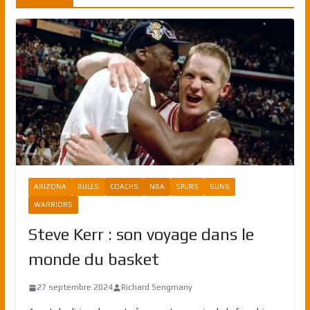
ARIZONA
BULLS
COACHS
NBA
SPURS
SUNS
WARRIORS
Steve Kerr : son voyage dans le
monde du basket
27 septembre 2024
Richard Sengmany