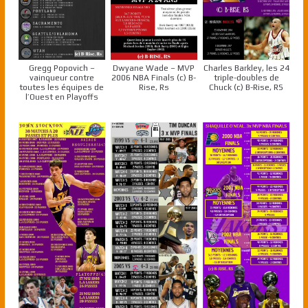
Gregg Popovich –
Dwyane Wade – MVP
Charles Barkley, les 24
vainqueur contre
2006 NBA Finals (c) B-
triple-doubles de
toutes les équipes de
Rise, Rs
Chuck (c) B-Rise, RS
l’Ouest en Playoffs