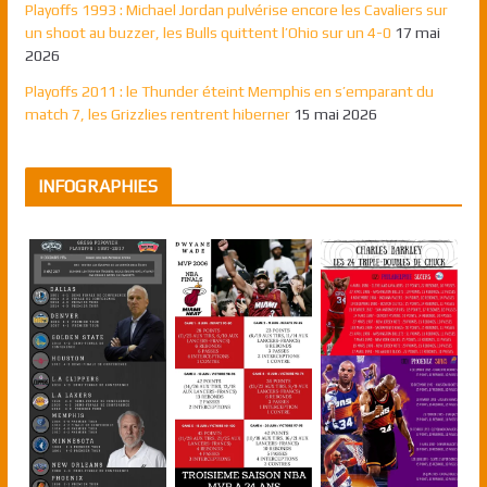
Playoffs 1993 : Michael Jordan pulvérise encore les Cavaliers sur
un shoot au buzzer, les Bulls quittent l’Ohio sur un 4-0
17 mai
2026
Playoffs 2011 : le Thunder éteint Memphis en s’emparant du
match 7, les Grizzlies rentrent hiberner
15 mai 2026
INFOGRAPHIES