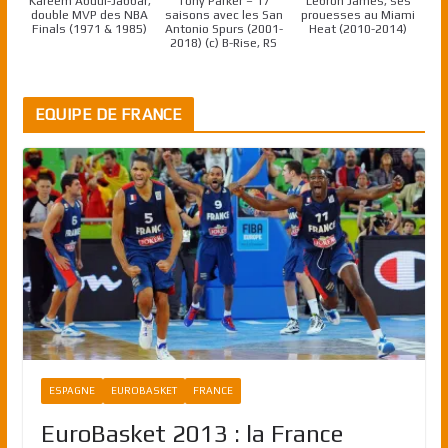
Kareem Abdul-Jabbar,
Tony Parker – 17
Lebron James, ses
double MVP des NBA
saisons avec les San
prouesses au Miami
Finals (1971 & 1985)
Antonio Spurs (2001-
Heat (2010-2014)
2018) (c) B-Rise, RS
EQUIPE DE FRANCE
ESPAGNE
EUROBASKET
FRANCE
EuroBasket 2013 : la France