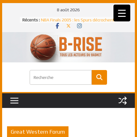
Passer
8 août 2026
au
Récents :
NBA Finals 2005 : les Spurs décrochent
contenu
un troisième titre NBA, la rude bataille
face aux Pistons
NBA Finals 2021 : les Bucks et Giannis
Antetokounmpo triomphent, le Greek
Freek élu MVP
Shai Gilgeous-Alexander : son premier
match à plus de 40 points en NBA, le
canadien transcendant face aux Spurs
Pau Gasol dans l’histoire en 2002 :
premier européen sacré Rookie de
l’année
Rudy Gobert, deuxième Français élu
meilleur défenseur d’une saison NBA
Great Western Forum