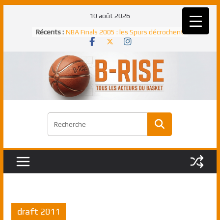
Passer
10 août 2026
au
Récents :
NBA Finals 2005 : les Spurs décrochent
contenu
un troisième titre NBA, la rude bataille
face aux Pistons
NBA Finals 2021 : les Bucks et Giannis
Antetokounmpo triomphent, le Greek
Freek élu MVP
Shai Gilgeous-Alexander : son premier
match à plus de 40 points en NBA, le
canadien transcendant face aux Spurs
Pau Gasol dans l’histoire en 2002 :
premier européen sacré Rookie de
l’année
Rudy Gobert, deuxième Français élu
meilleur défenseur d’une saison NBA
draft 2011