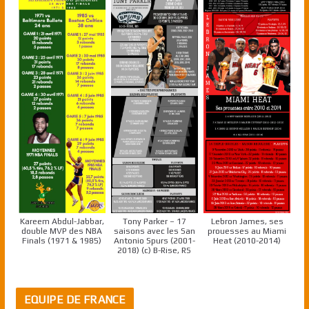
Kareem Abdul-Jabbar,
Tony Parker – 17
Lebron James, ses
double MVP des NBA
saisons avec les San
prouesses au Miami
Finals (1971 & 1985)
Antonio Spurs (2001-
Heat (2010-2014)
2018) (c) B-Rise, RS
EQUIPE DE FRANCE