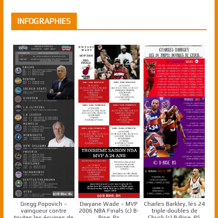
INFOGRAPHIES
Gregg Popovich –
Dwyane Wade – MVP
Charles Barkley, les 24
vainqueur contre
2006 NBA Finals (c) B-
triple-doubles de
toutes les équipes de
Rise, Rs
Chuck (c) B-Rise, RS