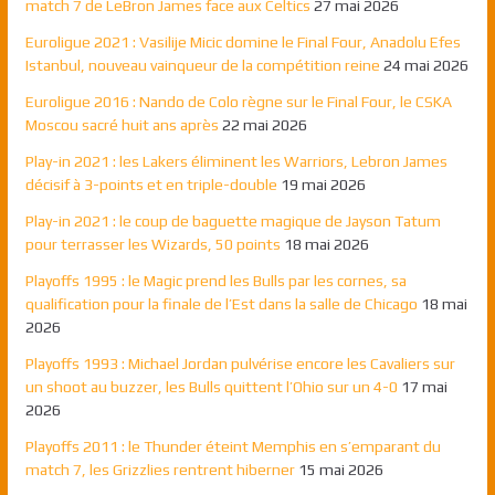
match 7 de LeBron James face aux Celtics
27 mai 2026
Euroligue 2021 : Vasilije Micic domine le Final Four, Anadolu Efes
Istanbul, nouveau vainqueur de la compétition reine
24 mai 2026
Euroligue 2016 : Nando de Colo règne sur le Final Four, le CSKA
Moscou sacré huit ans après
22 mai 2026
Play-in 2021 : les Lakers éliminent les Warriors, Lebron James
décisif à 3-points et en triple-double
19 mai 2026
Play-in 2021 : le coup de baguette magique de Jayson Tatum
pour terrasser les Wizards, 50 points
18 mai 2026
Playoffs 1995 : le Magic prend les Bulls par les cornes, sa
qualification pour la finale de l’Est dans la salle de Chicago
18 mai
2026
Playoffs 1993 : Michael Jordan pulvérise encore les Cavaliers sur
un shoot au buzzer, les Bulls quittent l’Ohio sur un 4-0
17 mai
2026
Playoffs 2011 : le Thunder éteint Memphis en s’emparant du
match 7, les Grizzlies rentrent hiberner
15 mai 2026