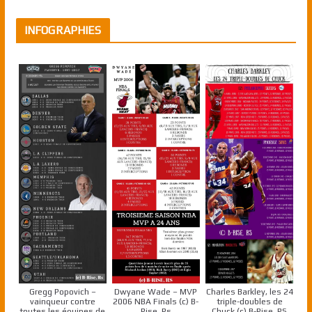
INFOGRAPHIES
Gregg Popovich –
Dwyane Wade – MVP
Charles Barkley, les 24
vainqueur contre
2006 NBA Finals (c) B-
triple-doubles de
toutes les équipes de
Rise, Rs
Chuck (c) B-Rise, RS