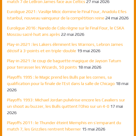
match 7 de LeBron James face aux Celtics
27 mai 2026
Euroligue 2021 : Vasilije Micic domine le Final Four, Anadolu Efes
Istanbul, nouveau vainqueur de la compétition reine
24 mai 2026
Euroligue 2016 : Nando de Colo règne sur le Final Four, le CSKA
Moscou sacré huit ans après
22 mai 2026
Play-in 2021 : les Lakers éliminent les Warriors, Lebron James
décisif à 3-points et en triple-double
19 mai 2026
Play-in 2021 : le coup de baguette magique de Jayson Tatum
pour terrasser les Wizards, 50 points
18 mai 2026
Playoffs 1995 : le Magic prend les Bulls par les cornes, sa
qualification pour la finale de l’Est dans la salle de Chicago
18 mai
2026
Playoffs 1993 : Michael Jordan pulvérise encore les Cavaliers sur
un shoot au buzzer, les Bulls quittent l’Ohio sur un 4-0
17 mai
2026
Playoffs 2011 : le Thunder éteint Memphis en s’emparant du
match 7, les Grizzlies rentrent hiberner
15 mai 2026