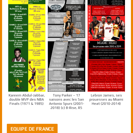
Kareem Abdul-Jabbar,
Tony Parker – 17
Lebron James, ses
double MVP des NBA
saisons avec les San
prouesses au Miami
Finals (1971 & 1985)
Antonio Spurs (2001-
Heat (2010-2014)
2018) (c) B-Rise, RS
EQUIPE DE FRANCE