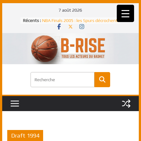
Passer
7 août 2026
au
Récents :
NBA Finals 2005 : les Spurs décrochent
contenu
un troisième titre NBA, la rude bataille
face aux Pistons
NBA Finals 2021 : les Bucks et Giannis
Antetokounmpo triomphent, le Greek
Freek élu MVP
Shai Gilgeous-Alexander : son premier
match à plus de 40 points en NBA, le
canadien transcendant face aux Spurs
Pau Gasol dans l’histoire en 2002 :
premier européen sacré Rookie de
l’année
Rudy Gobert, deuxième Français élu
meilleur défenseur d’une saison NBA
Draft 1994