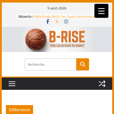
Passer
9 août 2026
au
Récents :
NBA Finals 2005 : les Spurs décrochent
contenu
un troisième titre NBA, la rude bataille
face aux Pistons
NBA Finals 2021 : les Bucks et Giannis
Antetokounmpo triomphent, le Greek
Freek élu MVP
Shai Gilgeous-Alexander : son premier
match à plus de 40 points en NBA, le
canadien transcendant face aux Spurs
Pau Gasol dans l’histoire en 2002 :
premier européen sacré Rookie de
l’année
Rudy Gobert, deuxième Français élu
meilleur défenseur d’une saison NBA
Délivrance