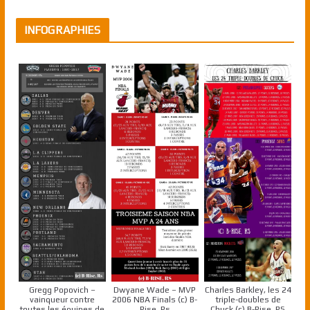
INFOGRAPHIES
Gregg Popovich –
Dwyane Wade – MVP
Charles Barkley, les 24
vainqueur contre
2006 NBA Finals (c) B-
triple-doubles de
toutes les équipes de
Rise, Rs
Chuck (c) B-Rise, RS