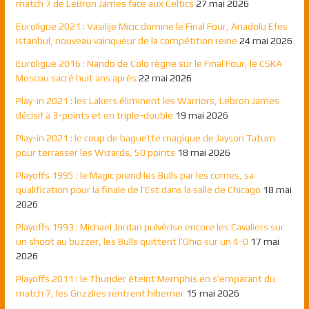
match 7 de LeBron James face aux Celtics
27 mai 2026
Euroligue 2021 : Vasilije Micic domine le Final Four, Anadolu Efes
Istanbul, nouveau vainqueur de la compétition reine
24 mai 2026
Euroligue 2016 : Nando de Colo règne sur le Final Four, le CSKA
Moscou sacré huit ans après
22 mai 2026
Play-in 2021 : les Lakers éliminent les Warriors, Lebron James
décisif à 3-points et en triple-double
19 mai 2026
Play-in 2021 : le coup de baguette magique de Jayson Tatum
pour terrasser les Wizards, 50 points
18 mai 2026
Playoffs 1995 : le Magic prend les Bulls par les cornes, sa
qualification pour la finale de l’Est dans la salle de Chicago
18 mai
2026
Playoffs 1993 : Michael Jordan pulvérise encore les Cavaliers sur
un shoot au buzzer, les Bulls quittent l’Ohio sur un 4-0
17 mai
2026
Playoffs 2011 : le Thunder éteint Memphis en s’emparant du
match 7, les Grizzlies rentrent hiberner
15 mai 2026