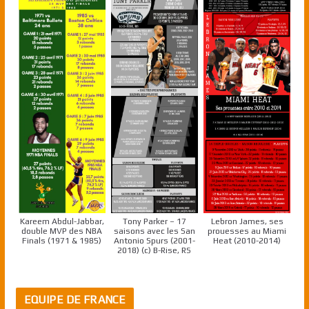
Kareem Abdul-Jabbar,
Tony Parker – 17
Lebron James, ses
double MVP des NBA
saisons avec les San
prouesses au Miami
Finals (1971 & 1985)
Antonio Spurs (2001-
Heat (2010-2014)
2018) (c) B-Rise, RS
EQUIPE DE FRANCE