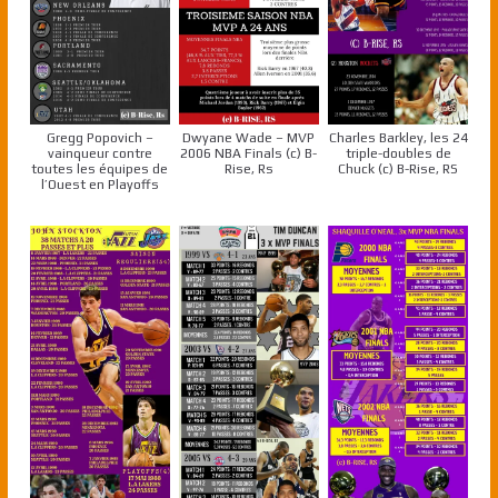
Gregg Popovich –
Dwyane Wade – MVP
Charles Barkley, les 24
vainqueur contre
2006 NBA Finals (c) B-
triple-doubles de
toutes les équipes de
Rise, Rs
Chuck (c) B-Rise, RS
l’Ouest en Playoffs