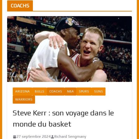
COACHS
ARIZONA
BULLS
COACHS
NBA
SPURS
SUNS
WARRIORS
Steve Kerr : son voyage dans le
monde du basket
27 septembre 2024
Richard Sengmany