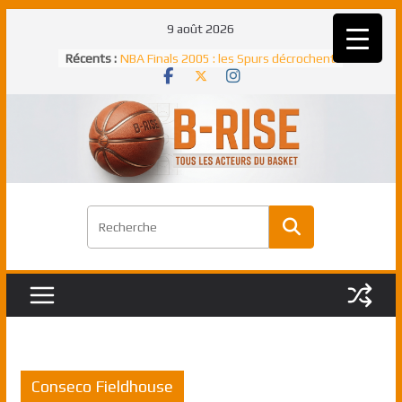
Passer
9 août 2026
au
Récents :
NBA Finals 2005 : les Spurs décrochent
contenu
un troisième titre NBA, la rude bataille
face aux Pistons
NBA Finals 2021 : les Bucks et Giannis
Antetokounmpo triomphent, le Greek
Freek élu MVP
Shai Gilgeous-Alexander : son premier
match à plus de 40 points en NBA, le
canadien transcendant face aux Spurs
Pau Gasol dans l’histoire en 2002 :
premier européen sacré Rookie de
l’année
Rudy Gobert, deuxième Français élu
meilleur défenseur d’une saison NBA
Conseco Fieldhouse