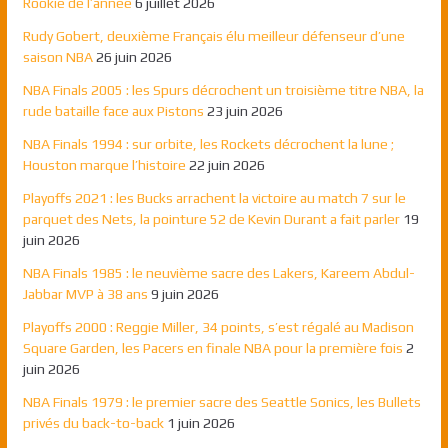
Rookie de l’année
6 juillet 2026
Rudy Gobert, deuxième Français élu meilleur défenseur d’une
saison NBA
26 juin 2026
NBA Finals 2005 : les Spurs décrochent un troisième titre NBA, la
rude bataille face aux Pistons
23 juin 2026
NBA Finals 1994 : sur orbite, les Rockets décrochent la lune ;
Houston marque l’histoire
22 juin 2026
Playoffs 2021 : les Bucks arrachent la victoire au match 7 sur le
parquet des Nets, la pointure 52 de Kevin Durant a fait parler
19
juin 2026
NBA Finals 1985 : le neuvième sacre des Lakers, Kareem Abdul-
Jabbar MVP à 38 ans
9 juin 2026
Playoffs 2000 : Reggie Miller, 34 points, s’est régalé au Madison
Square Garden, les Pacers en finale NBA pour la première fois
2
juin 2026
NBA Finals 1979 : le premier sacre des Seattle Sonics, les Bullets
privés du back-to-back
1 juin 2026