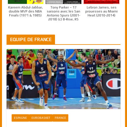
Kareem Abdul-Jabbar,
Tony Parker – 17
Lebron James, ses
double MVP des NBA
saisons avec les San
prouesses au Miami
Finals (1971 & 1985)
Antonio Spurs (2001-
Heat (2010-2014)
2018) (c) B-Rise, RS
EQUIPE DE FRANCE
ESPAGNE
EUROBASKET
FRANCE