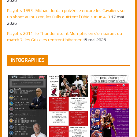
2026
Playoffs 1993 : Michael Jordan pulvérise encore les Cavaliers sur
un shoot au buzzer, les Bulls quittent l’Ohio sur un 4-0
17 mai
2026
Playoffs 2011 : le Thunder éteint Memphis en s’emparant du
match 7, les Grizzlies rentrent hiberner
15 mai 2026
INFOGRAPHIES