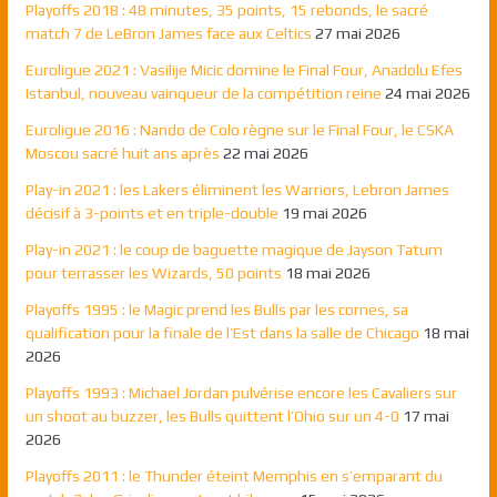
Playoffs 2018 : 48 minutes, 35 points, 15 rebonds, le sacré
match 7 de LeBron James face aux Celtics
27 mai 2026
Euroligue 2021 : Vasilije Micic domine le Final Four, Anadolu Efes
Istanbul, nouveau vainqueur de la compétition reine
24 mai 2026
Euroligue 2016 : Nando de Colo règne sur le Final Four, le CSKA
Moscou sacré huit ans après
22 mai 2026
Play-in 2021 : les Lakers éliminent les Warriors, Lebron James
décisif à 3-points et en triple-double
19 mai 2026
Play-in 2021 : le coup de baguette magique de Jayson Tatum
pour terrasser les Wizards, 50 points
18 mai 2026
Playoffs 1995 : le Magic prend les Bulls par les cornes, sa
qualification pour la finale de l’Est dans la salle de Chicago
18 mai
2026
Playoffs 1993 : Michael Jordan pulvérise encore les Cavaliers sur
un shoot au buzzer, les Bulls quittent l’Ohio sur un 4-0
17 mai
2026
Playoffs 2011 : le Thunder éteint Memphis en s’emparant du