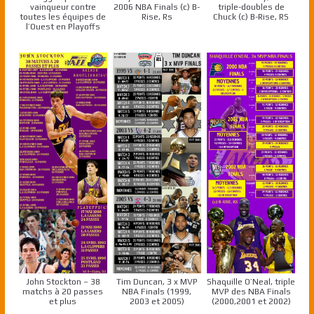
vainqueur contre
2006 NBA Finals (c) B-
triple-doubles de
toutes les équipes de
Rise, Rs
Chuck (c) B-Rise, RS
l’Ouest en Playoffs
John Stockton – 38
Tim Duncan, 3 x MVP
Shaquille O’Neal, triple
matchs à 20 passes
NBA Finals (1999,
MVP des NBA Finals
et plus
2003 et 2005)
(2000,2001 et 2002)