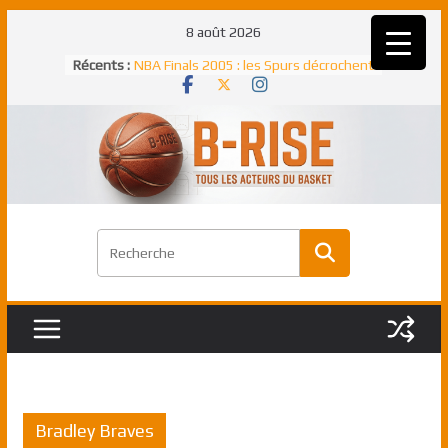
Passer
8 août 2026
au
Récents :
NBA Finals 2005 : les Spurs décrochent
contenu
un troisième titre NBA, la rude bataille
face aux Pistons
NBA Finals 2021 : les Bucks et Giannis
Antetokounmpo triomphent, le Greek
Freek élu MVP
Shai Gilgeous-Alexander : son premier
match à plus de 40 points en NBA, le
canadien transcendant face aux Spurs
Pau Gasol dans l’histoire en 2002 :
premier européen sacré Rookie de
l’année
Rudy Gobert, deuxième Français élu
meilleur défenseur d’une saison NBA
Bradley Braves