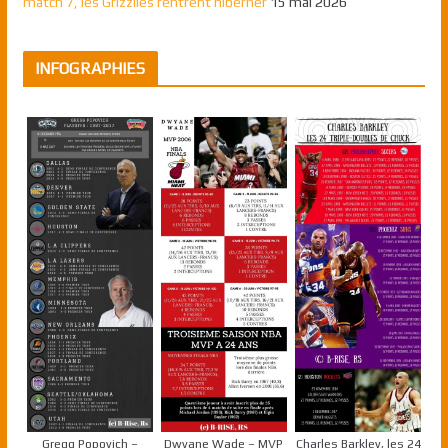
match 7, les Grizzlies rentrent hiberner
15 mai 2026
INFOGRAPHIES
Gregg Popovich –
Dwyane Wade – MVP
Charles Barkley, les 24