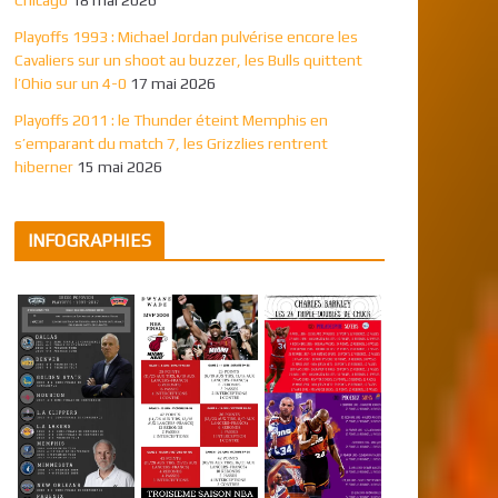
Playoffs 1993 : Michael Jordan pulvérise encore les
Cavaliers sur un shoot au buzzer, les Bulls quittent
l’Ohio sur un 4-0
17 mai 2026
Playoffs 2011 : le Thunder éteint Memphis en
s’emparant du match 7, les Grizzlies rentrent
hiberner
15 mai 2026
INFOGRAPHIES