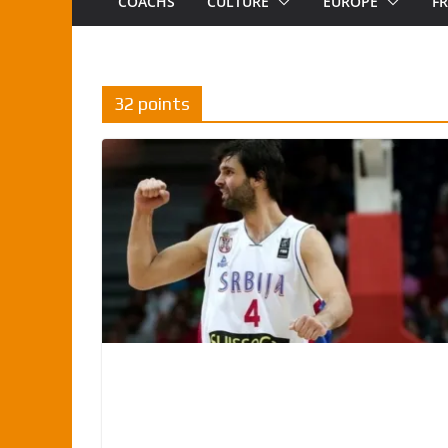
COACHS
CULTURE
EUROPE
F
32 points