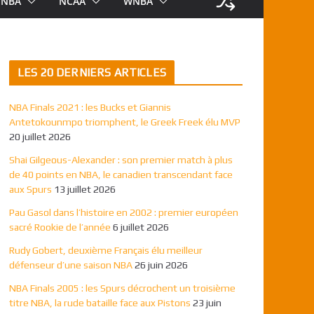
NBA
NCAA
WNBA
LES 20 DERNIERS ARTICLES
NBA Finals 2021 : les Bucks et Giannis
Antetokounmpo triomphent, le Greek Freek élu MVP
20 juillet 2026
Shai Gilgeous-Alexander : son premier match à plus
de 40 points en NBA, le canadien transcendant face
aux Spurs
13 juillet 2026
Pau Gasol dans l’histoire en 2002 : premier européen
sacré Rookie de l’année
6 juillet 2026
Rudy Gobert, deuxième Français élu meilleur
défenseur d’une saison NBA
26 juin 2026
NBA Finals 2005 : les Spurs décrochent un troisième
titre NBA, la rude bataille face aux Pistons
23 juin