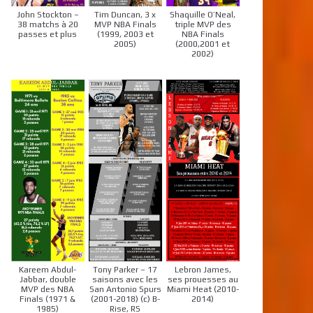
John Stockton –
Tim Duncan, 3 x
Shaquille O’Neal,
38 matchs à 20
MVP NBA Finals
triple MVP des
passes et plus
(1999, 2003 et
NBA Finals
2005)
(2000,2001 et
2002)
Kareem Abdul-
Tony Parker – 17
Lebron James,
Jabbar, double
saisons avec les
ses prouesses au
MVP des NBA
San Antonio Spurs
Miami Heat (2010-
Finals (1971 &
(2001-2018) (c) B-
2014)
1985)
Rise, RS