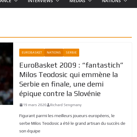
RANCE
INTERVIEWS
MEDIAS
NATIONS
EUROBASKET
NATIONS
SERBIE
EuroBasket 2009 : “fantastich”
Milos Teodosic qui emmène la
Serbie en finale, une demi
épique contre la Slovénie
19 mars 2020
Richard Sengmany
Figurant parmi les meilleurs joueurs européens, le
serbe Milos Teodosic a été le grand artisan du succès de
son équipe