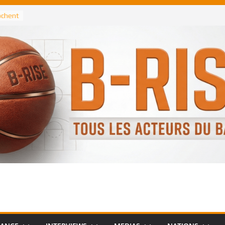
rochent
ataille
annis
 Greek
remier
, le
 Spurs
 :
de
 élu
n NBA