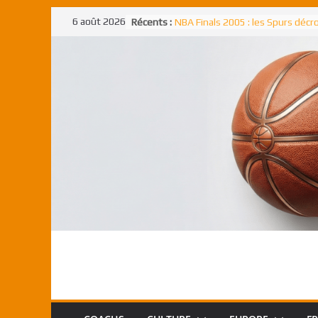
Passer
6 août 2026
Récents :
NBA Finals 2005 : les Spurs déc
au
un troisième titre NBA, la rude b
face aux Pistons
contenu
NBA Finals 2021 : les Bucks et Gi
Antetokounmpo triomphent, le
Freek élu MVP
Shai Gilgeous-Alexander : son p
match à plus de 40 points en NBA
canadien transcendant face aux
Pau Gasol dans l’histoire en 2002
premier européen sacré Rookie 
l’année
Rudy Gobert, deuxième Français
meilleur défenseur d’une saiso