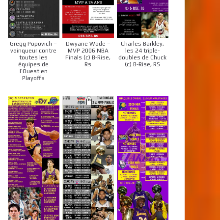
Gregg Popovich –
Dwyane Wade –
Charles Barkley,
vainqueur contre
MVP 2006 NBA
les 24 triple-
toutes les
Finals (c) B-Rise,
doubles de Chuck
équipes de
Rs
(c) B-Rise, RS
l’Ouest en
Playoffs