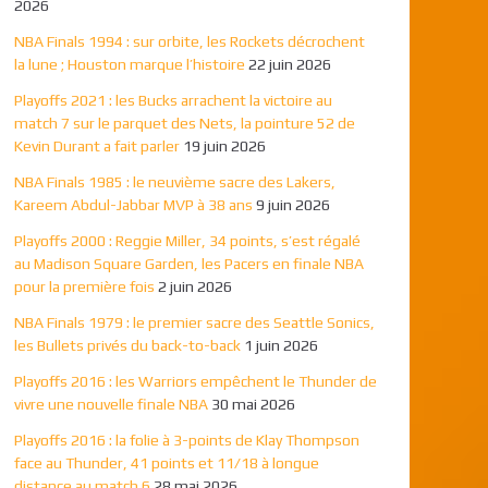
2026
NBA Finals 1994 : sur orbite, les Rockets décrochent
la lune ; Houston marque l’histoire
22 juin 2026
Playoffs 2021 : les Bucks arrachent la victoire au
match 7 sur le parquet des Nets, la pointure 52 de
Kevin Durant a fait parler
19 juin 2026
NBA Finals 1985 : le neuvième sacre des Lakers,
Kareem Abdul-Jabbar MVP à 38 ans
9 juin 2026
Playoffs 2000 : Reggie Miller, 34 points, s’est régalé
au Madison Square Garden, les Pacers en finale NBA
pour la première fois
2 juin 2026
NBA Finals 1979 : le premier sacre des Seattle Sonics,
les Bullets privés du back-to-back
1 juin 2026
Playoffs 2016 : les Warriors empêchent le Thunder de
vivre une nouvelle finale NBA
30 mai 2026
Playoffs 2016 : la folie à 3-points de Klay Thompson
face au Thunder, 41 points et 11/18 à longue
distance au match 6
28 mai 2026