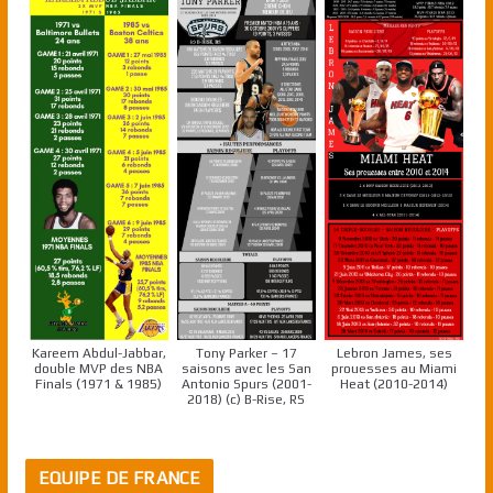
Kareem Abdul-Jabbar,
Tony Parker – 17
Lebron James, ses
double MVP des NBA
saisons avec les San
prouesses au Miami
Finals (1971 & 1985)
Antonio Spurs (2001-
Heat (2010-2014)
2018) (c) B-Rise, RS
EQUIPE DE FRANCE