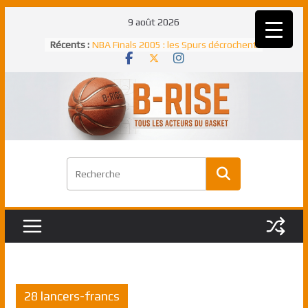
Passer
9 août 2026
au
Récents :
NBA Finals 2005 : les Spurs décrochent
contenu
un troisième titre NBA, la rude bataille
face aux Pistons
NBA Finals 2021 : les Bucks et Giannis
Antetokounmpo triomphent, le Greek
Freek élu MVP
Shai Gilgeous-Alexander : son premier
match à plus de 40 points en NBA, le
canadien transcendant face aux Spurs
Pau Gasol dans l’histoire en 2002 :
premier européen sacré Rookie de
l’année
Rudy Gobert, deuxième Français élu
meilleur défenseur d’une saison NBA
28 lancers-francs