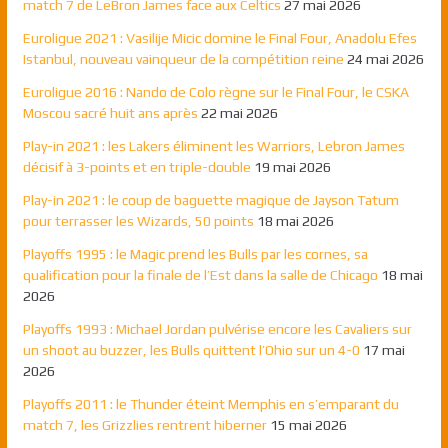
match 7 de LeBron James face aux Celtics
27 mai 2026
Euroligue 2021 : Vasilije Micic domine le Final Four, Anadolu Efes
Istanbul, nouveau vainqueur de la compétition reine
24 mai 2026
Euroligue 2016 : Nando de Colo règne sur le Final Four, le CSKA
Moscou sacré huit ans après
22 mai 2026
Play-in 2021 : les Lakers éliminent les Warriors, Lebron James
décisif à 3-points et en triple-double
19 mai 2026
Play-in 2021 : le coup de baguette magique de Jayson Tatum
pour terrasser les Wizards, 50 points
18 mai 2026
Playoffs 1995 : le Magic prend les Bulls par les cornes, sa
qualification pour la finale de l’Est dans la salle de Chicago
18 mai
2026
Playoffs 1993 : Michael Jordan pulvérise encore les Cavaliers sur
un shoot au buzzer, les Bulls quittent l’Ohio sur un 4-0
17 mai
2026
Playoffs 2011 : le Thunder éteint Memphis en s’emparant du
match 7, les Grizzlies rentrent hiberner
15 mai 2026