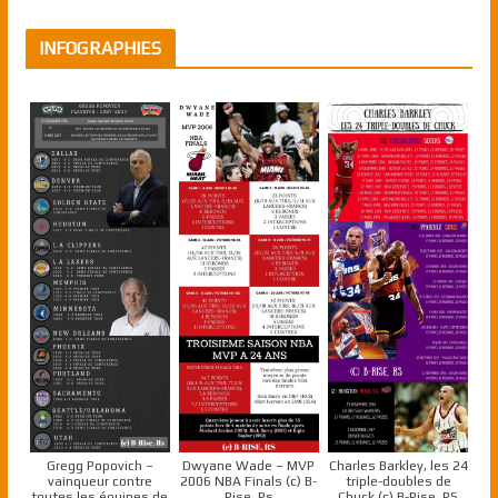
INFOGRAPHIES
Gregg Popovich –
Dwyane Wade – MVP
Charles Barkley, les 24
vainqueur contre
2006 NBA Finals (c) B-
triple-doubles de
toutes les équipes de
Rise, Rs
Chuck (c) B-Rise, RS