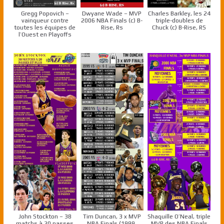
Gregg Popovich –
Dwyane Wade – MVP
Charles Barkley, les 24
vainqueur contre
2006 NBA Finals (c) B-
triple-doubles de
toutes les équipes de
Rise, Rs
Chuck (c) B-Rise, RS
l’Ouest en Playoffs
John Stockton – 38
Tim Duncan, 3 x MVP
Shaquille O’Neal, triple
matchs à 20 passes
NBA Finals (1999,
MVP des NBA Finals