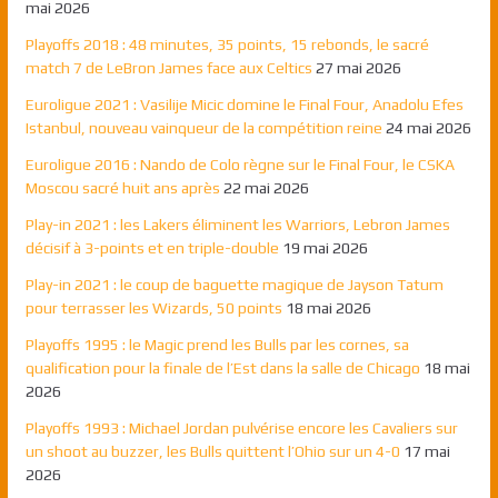
mai 2026
Playoffs 2018 : 48 minutes, 35 points, 15 rebonds, le sacré
match 7 de LeBron James face aux Celtics
27 mai 2026
Euroligue 2021 : Vasilije Micic domine le Final Four, Anadolu Efes
Istanbul, nouveau vainqueur de la compétition reine
24 mai 2026
Euroligue 2016 : Nando de Colo règne sur le Final Four, le CSKA
Moscou sacré huit ans après
22 mai 2026
Play-in 2021 : les Lakers éliminent les Warriors, Lebron James
décisif à 3-points et en triple-double
19 mai 2026
Play-in 2021 : le coup de baguette magique de Jayson Tatum
pour terrasser les Wizards, 50 points
18 mai 2026
Playoffs 1995 : le Magic prend les Bulls par les cornes, sa
qualification pour la finale de l’Est dans la salle de Chicago
18 mai
2026
Playoffs 1993 : Michael Jordan pulvérise encore les Cavaliers sur
un shoot au buzzer, les Bulls quittent l’Ohio sur un 4-0
17 mai
2026