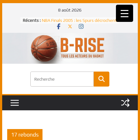
Passer
8 août 2026
au
Récents :
NBA Finals 2005 : les Spurs décrochent
contenu
un troisième titre NBA, la rude bataille
face aux Pistons
NBA Finals 2021 : les Bucks et Giannis
Antetokounmpo triomphent, le Greek
Freek élu MVP
Shai Gilgeous-Alexander : son premier
match à plus de 40 points en NBA, le
canadien transcendant face aux Spurs
Pau Gasol dans l’histoire en 2002 :
premier européen sacré Rookie de
l’année
Rudy Gobert, deuxième Français élu
meilleur défenseur d’une saison NBA
17 rebonds