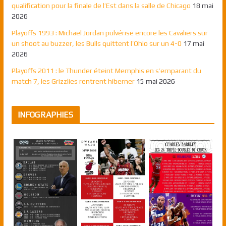
qualification pour la finale de l’Est dans la salle de Chicago
18 mai
2026
Playoffs 1993 : Michael Jordan pulvérise encore les Cavaliers sur
un shoot au buzzer, les Bulls quittent l’Ohio sur un 4-0
17 mai
2026
Playoffs 2011 : le Thunder éteint Memphis en s’emparant du
match 7, les Grizzlies rentrent hiberner
15 mai 2026
INFOGRAPHIES