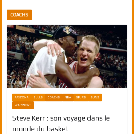
COACHS
ARIZONA
BULLS
COACHS
NBA
SPURS
SUNS
WARRIORS
Steve Kerr : son voyage dans le
monde du basket