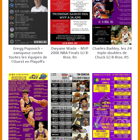
Gregg Popovich –
Dwyane Wade – MVP
Charles Barkley, les 24
vainqueur contre
2006 NBA Finals (c) B-
triple-doubles de
toutes les équipes de
Rise, Rs
Chuck (c) B-Rise, RS
l’Ouest en Playoffs