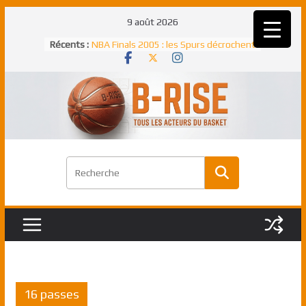
Passer
9 août 2026
au
Récents :
NBA Finals 2005 : les Spurs décrochent
contenu
un troisième titre NBA, la rude bataille
face aux Pistons
NBA Finals 2021 : les Bucks et Giannis
Antetokounmpo triomphent, le Greek
Freek élu MVP
Shai Gilgeous-Alexander : son premier
match à plus de 40 points en NBA, le
canadien transcendant face aux Spurs
Pau Gasol dans l’histoire en 2002 :
premier européen sacré Rookie de
l’année
Rudy Gobert, deuxième Français élu
meilleur défenseur d’une saison NBA
16 passes