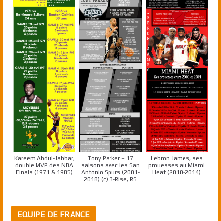
Kareem Abdul-Jabbar,
Tony Parker – 17
Lebron James, ses
double MVP des NBA
saisons avec les San
prouesses au Miami
Finals (1971 & 1985)
Antonio Spurs (2001-
Heat (2010-2014)
2018) (c) B-Rise, RS
EQUIPE DE FRANCE