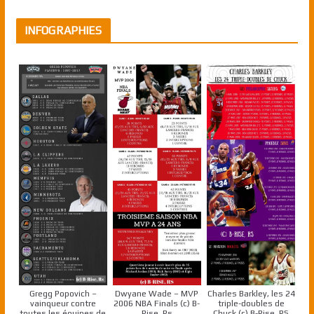
INFOGRAPHIES
Gregg Popovich –
Dwyane Wade – MVP
Charles Barkley, les 24
vainqueur contre
2006 NBA Finals (c) B-
triple-doubles de
toutes les équipes de
Rise, Rs
Chuck (c) B-Rise, RS