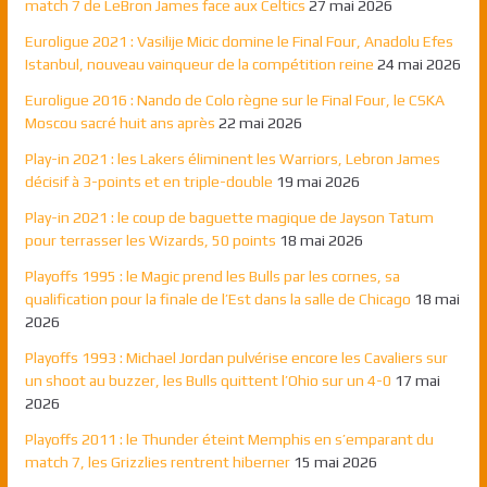
match 7 de LeBron James face aux Celtics
27 mai 2026
Euroligue 2021 : Vasilije Micic domine le Final Four, Anadolu Efes
Istanbul, nouveau vainqueur de la compétition reine
24 mai 2026
Euroligue 2016 : Nando de Colo règne sur le Final Four, le CSKA
Moscou sacré huit ans après
22 mai 2026
Play-in 2021 : les Lakers éliminent les Warriors, Lebron James
décisif à 3-points et en triple-double
19 mai 2026
Play-in 2021 : le coup de baguette magique de Jayson Tatum
pour terrasser les Wizards, 50 points
18 mai 2026
Playoffs 1995 : le Magic prend les Bulls par les cornes, sa
qualification pour la finale de l’Est dans la salle de Chicago
18 mai
2026
Playoffs 1993 : Michael Jordan pulvérise encore les Cavaliers sur
un shoot au buzzer, les Bulls quittent l’Ohio sur un 4-0
17 mai
2026
Playoffs 2011 : le Thunder éteint Memphis en s’emparant du
match 7, les Grizzlies rentrent hiberner
15 mai 2026