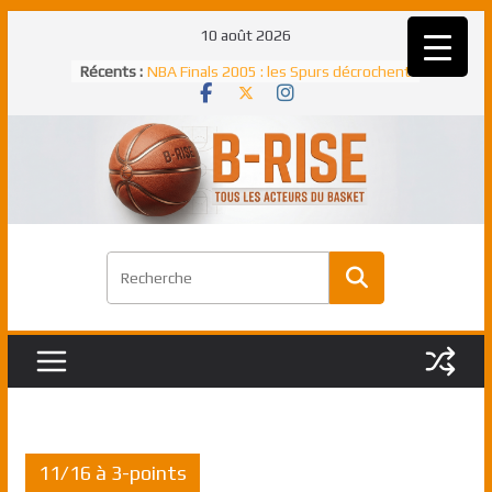
Passer
10 août 2026
au
Récents :
NBA Finals 2005 : les Spurs décrochent
contenu
un troisième titre NBA, la rude bataille
face aux Pistons
NBA Finals 2021 : les Bucks et Giannis
Antetokounmpo triomphent, le Greek
Freek élu MVP
Shai Gilgeous-Alexander : son premier
match à plus de 40 points en NBA, le
canadien transcendant face aux Spurs
Pau Gasol dans l’histoire en 2002 :
premier européen sacré Rookie de
l’année
Rudy Gobert, deuxième Français élu
meilleur défenseur d’une saison NBA
11/16 à 3-points