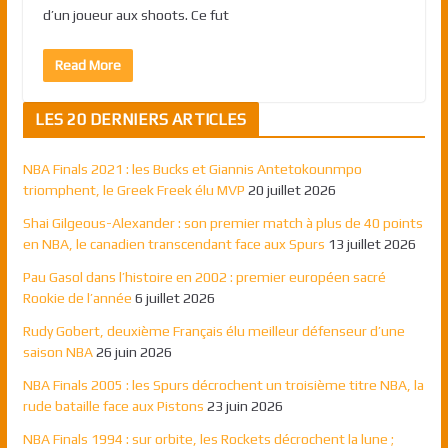
d’un joueur aux shoots. Ce fut
Read More
LES 20 DERNIERS ARTICLES
NBA Finals 2021 : les Bucks et Giannis Antetokounmpo
triomphent, le Greek Freek élu MVP
20 juillet 2026
Shai Gilgeous-Alexander : son premier match à plus de 40 points
en NBA, le canadien transcendant face aux Spurs
13 juillet 2026
Pau Gasol dans l’histoire en 2002 : premier européen sacré
Rookie de l’année
6 juillet 2026
Rudy Gobert, deuxième Français élu meilleur défenseur d’une
saison NBA
26 juin 2026
NBA Finals 2005 : les Spurs décrochent un troisième titre NBA, la
rude bataille face aux Pistons
23 juin 2026
NBA Finals 1994 : sur orbite, les Rockets décrochent la lune ;