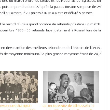
 lors du match entre les Celtics et les Nationals de Syracuse. En
s puis en prendra donc 27 après la pause. Boston s’impose de 24
ll qui a marqué 23 points à 8/16 aux tirs et délivré 5 passes.
nt le record du plus grand nombre de rebonds pris dans un match.
ovembre 1960 : 55 rebonds face justement à Russell lors de la
uets en devenant un des meilleurs rebondeurs de l’histoire de la NBA,
nds de moyenne minimum. Sa plus grosse moyenne étant de 24,7
 deviennent champion
Le 1er titre NBA de Bill Russell : 19