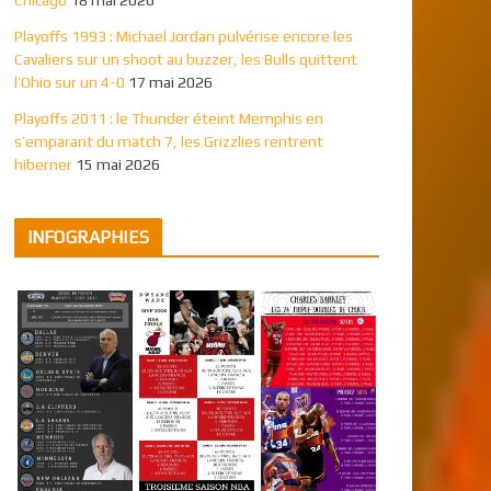
Playoffs 1993 : Michael Jordan pulvérise encore les
Cavaliers sur un shoot au buzzer, les Bulls quittent
l’Ohio sur un 4-0
17 mai 2026
Playoffs 2011 : le Thunder éteint Memphis en
s’emparant du match 7, les Grizzlies rentrent
hiberner
15 mai 2026
INFOGRAPHIES