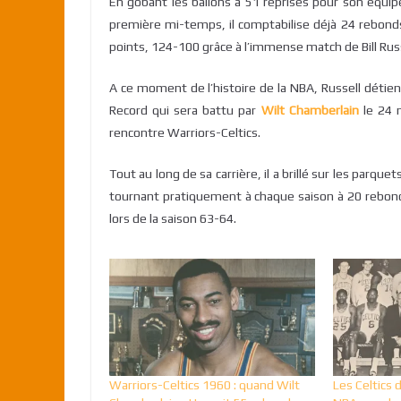
En gobant les ballons à 51 reprises pour son équipe
première mi-temps, il comptabilise déjà 24 rebond
points, 124-100 grâce à l’immense match de Bill Russe
A ce moment de l’histoire de la NBA, Russell détie
Record qui sera battu par
Wilt Chamberlain
le 24 n
rencontre Warriors-Celtics.
Tout au long de sa carrière, il a brillé sur les parq
tournant pratiquement à chaque saison à 20 rebo
lors de la saison 63-64.
Warriors-Celtics 1960 : quand Wilt
Les Celtics