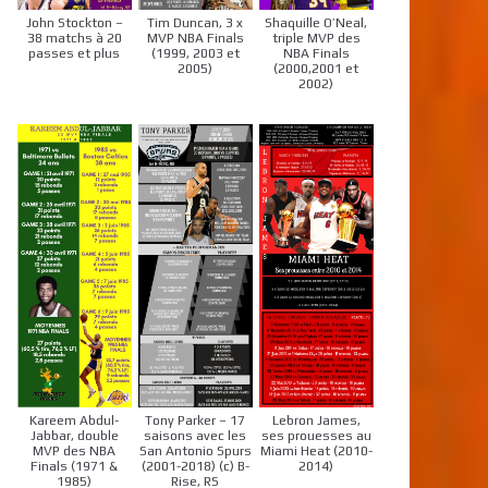
John Stockton –
Tim Duncan, 3 x
Shaquille O’Neal,
38 matchs à 20
MVP NBA Finals
triple MVP des
passes et plus
(1999, 2003 et
NBA Finals
2005)
(2000,2001 et
2002)
Kareem Abdul-
Tony Parker – 17
Lebron James,
Jabbar, double
saisons avec les
ses prouesses au
MVP des NBA
San Antonio Spurs
Miami Heat (2010-
Finals (1971 &
(2001-2018) (c) B-
2014)
1985)
Rise, RS