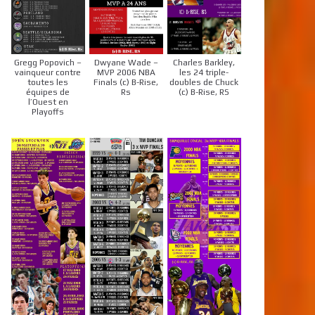
Gregg Popovich –
Dwyane Wade –
Charles Barkley,
vainqueur contre
MVP 2006 NBA
les 24 triple-
toutes les
Finals (c) B-Rise,
doubles de Chuck
équipes de
Rs
(c) B-Rise, RS
l’Ouest en
Playoffs