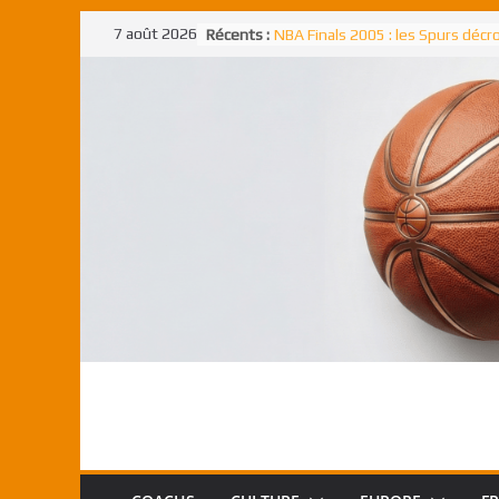
Passer
7 août 2026
Récents :
NBA Finals 2005 : les Spurs déc
au
un troisième titre NBA, la rude b
face aux Pistons
contenu
NBA Finals 2021 : les Bucks et Gi
Antetokounmpo triomphent, le
Freek élu MVP
Shai Gilgeous-Alexander : son p
match à plus de 40 points en NBA
canadien transcendant face aux
Pau Gasol dans l’histoire en 2002
premier européen sacré Rookie 
l’année
Rudy Gobert, deuxième Français
meilleur défenseur d’une saiso