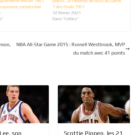
 quatrième fois en 1961,
points, 32 rebonds de Russ au Game
e couronne consécutive
7 des Finals 1957
6
12 février 2021
s"
Dans "Celtics"
nson,
NBA All-Star Game 2015 : Russell Westbrook, MVP
du match avec 41 points
Lee, son
Scottie Pippen, les 21