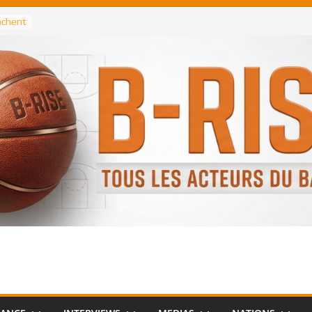
rochent
ataille
annis
 Greek
remier
, le
 Spurs
 :
de
 élu
n NBA