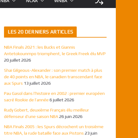
NBA
NCAA
WNBA
LES 20 DERNIERS ARTICLES
NBA Finals 2021 : les Bucks et Giannis
Antetokounmpo triomphent, le Greek Freek élu MVP
20 juillet 2026
Shai Gilgeous-Alexander : son premier match à plus
de 40 points en NBA, le canadien transcendant face
aux Spurs
13 juillet 2026
Pau Gasol dans l’histoire en 2002 : premier européen
sacré Rookie de l’année
6 juillet 2026
Rudy Gobert, deuxième Français élu meilleur
défenseur d’une saison NBA
26 juin 2026
NBA Finals 2005 : les Spurs décrochent un troisième
titre NBA, la rude bataille face aux Pistons
23 juin