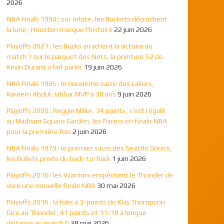
2026
NBA Finals 1994 : sur orbite, les Rockets décrochent
la lune ; Houston marque l’histoire
22 juin 2026
Playoffs 2021 : les Bucks arrachent la victoire au
match 7 sur le parquet des Nets, la pointure 52 de
Kevin Durant a fait parler
19 juin 2026
NBA Finals 1985 : le neuvième sacre des Lakers,
Kareem Abdul-Jabbar MVP à 38 ans
9 juin 2026
Playoffs 2000 : Reggie Miller, 34 points, s’est régalé
au Madison Square Garden, les Pacers en finale NBA
pour la première fois
2 juin 2026
NBA Finals 1979 : le premier sacre des Seattle Sonics,
les Bullets privés du back-to-back
1 juin 2026
Playoffs 2016 : les Warriors empêchent le Thunder de
vivre une nouvelle finale NBA
30 mai 2026
Playoffs 2016 : la folie à 3-points de Klay Thompson
face au Thunder, 41 points et 11/18 à longue
distance au match 6
28 mai 2026