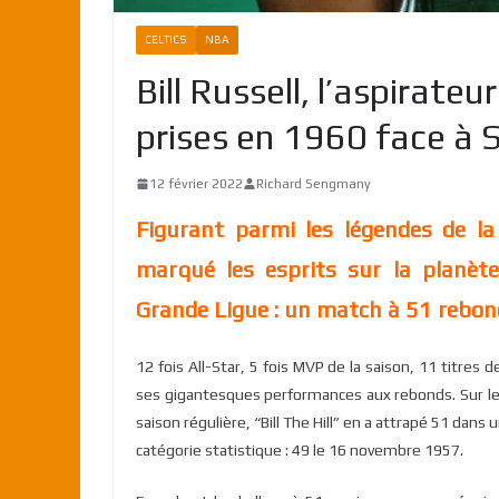
CELTICS
NBA
Bill Russell, l’aspirateu
prises en 1960 face à 
12 février 2022
Richard Sengmany
Figurant parmi les légendes de la 
marqué les esprits sur la planèt
Grande Ligue : un match à 51 rebonds
12 fois All-Star, 5 fois MVP de la saison, 11 titres 
ses gigantesques performances aux rebonds. Sur le
saison régulière, “Bill The Hill” en a attrapé 51 da
catégorie statistique : 49 le 16 novembre 1957.