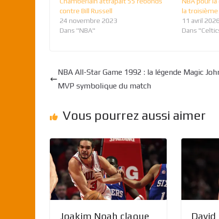
Chamberlain attrapait 55 rebonds
NBA pour la
contre Bill Russell
la troisièm
24 novembre 2023
11 avril 202
Dans "NBA"
Dans "Celtic
NBA All-Star Game 1992 : la légende Magic Joh
MVP symbolique du match
Vous pourrez aussi aimer
Joakim Noah claque
David 