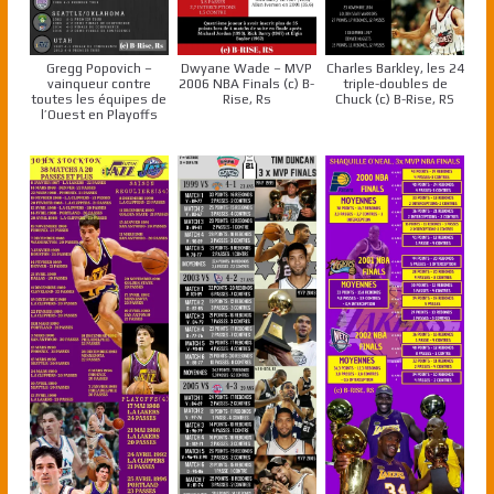
Gregg Popovich –
Dwyane Wade – MVP
Charles Barkley, les 24
vainqueur contre
2006 NBA Finals (c) B-
triple-doubles de
toutes les équipes de
Rise, Rs
Chuck (c) B-Rise, RS
l’Ouest en Playoffs