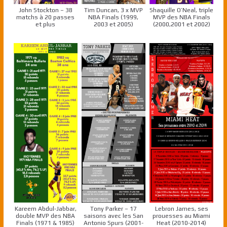
John Stockton – 38
Tim Duncan, 3 x MVP
Shaquille O’Neal, triple
matchs à 20 passes
NBA Finals (1999,
MVP des NBA Finals
et plus
2003 et 2005)
(2000,2001 et 2002)
Kareem Abdul-Jabbar,
Tony Parker – 17
Lebron James, ses
double MVP des NBA
saisons avec les San
prouesses au Miami
Finals (1971 & 1985)
Antonio Spurs (2001-
Heat (2010-2014)