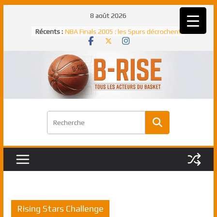
Passer
8 août 2026
au
Récents :
NBA Finals 2005 : les Spurs décrochent
contenu
un troisième titre NBA, la rude bataille
face aux Pistons
NBA Finals 2021 : les Bucks et Giannis
Antetokounmpo triomphent, le Greek
Freek élu MVP
Shai Gilgeous-Alexander : son premier
match à plus de 40 points en NBA, le
canadien transcendant face aux Spurs
Pau Gasol dans l’histoire en 2002 :
premier européen sacré Rookie de
l’année
Rudy Gobert, deuxième Français élu
meilleur défenseur d’une saison NBA
Rising Stars Challenge