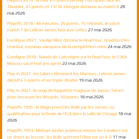
Playoffs 2016 : la folie à 3-points de Klay Thompson face au
Thunder, 41 points et 11/18 à longue distance au match 6
28
mai 2026
Playoffs 2018 : 48 minutes, 35 points, 15 rebonds, le sacré
match 7 de LeBron James face aux Celtics
27 mai 2026
Euroligue 2021 : Vasilije Micic domine le Final Four, Anadolu Efes
Istanbul, nouveau vainqueur de la compétition reine
24 mai 2026
Euroligue 2016 : Nando de Colo règne sur le Final Four, le CSKA
Moscou sacré huit ans après
22 mai 2026
Play-in 2021 : les Lakers éliminent les Warriors, Lebron James
décisif à 3-points et en triple-double
19 mai 2026
Play-in 2021 : le coup de baguette magique de Jayson Tatum
pour terrasser les Wizards, 50 points
18 mai 2026
Playoffs 1995 : le Magic prend les Bulls par les cornes, sa
qualification pour la finale de l’Est dans la salle de Chicago
18 mai
2026
Playoffs 1993 : Michael Jordan pulvérise encore les Cavaliers sur
un shoot au buzzer, les Bulls quittent l’Ohio sur un 4-0
17 mai