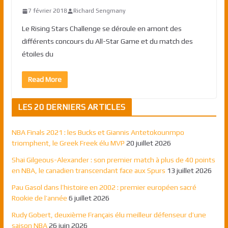
7 février 2018
Richard Sengmany
Le Rising Stars Challenge se déroule en amont des
différents concours du All-Star Game et du match des
étoiles du
Read More
LES 20 DERNIERS ARTICLES
NBA Finals 2021 : les Bucks et Giannis Antetokounmpo
triomphent, le Greek Freek élu MVP
20 juillet 2026
Shai Gilgeous-Alexander : son premier match à plus de 40 points
en NBA, le canadien transcendant face aux Spurs
13 juillet 2026
Pau Gasol dans l’histoire en 2002 : premier européen sacré
Rookie de l’année
6 juillet 2026
Rudy Gobert, deuxième Français élu meilleur défenseur d’une
saison NBA
26 juin 2026