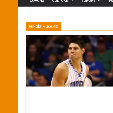
COACHS
CULTURE
EUROPE
F
Nikola Vucevic