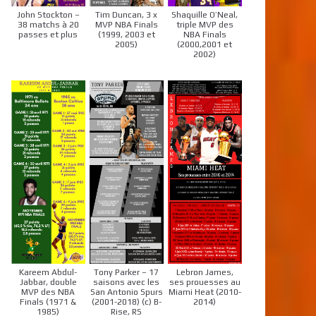
John Stockton –
Tim Duncan, 3 x
Shaquille O’Neal,
38 matchs à 20
MVP NBA Finals
triple MVP des
passes et plus
(1999, 2003 et
NBA Finals
2005)
(2000,2001 et
2002)
Kareem Abdul-
Tony Parker – 17
Lebron James,
Jabbar, double
saisons avec les
ses prouesses au
MVP des NBA
San Antonio Spurs
Miami Heat (2010-
Finals (1971 &
(2001-2018) (c) B-
2014)
1985)
Rise, RS