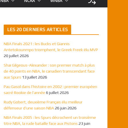
NBA
NCAA
WNBA
LES 20 DERNIERS ARTICLES
NBA Finals 2021 : les Bucks et Giannis
Antetokounmpo triomphent, le Greek Freek élu MVP
20 juillet 2026
Shai Gilgeous-Alexander : son premier match à plus
de 40 points en NBA, le canadien transcendant face
aux Spurs
13 juillet 2026
Pau Gasol dans l’histoire en 2002 : premier européen
sacré Rookie de l’année
6 juillet 2026
Rudy Gobert, deuxième Français élu meilleur
défenseur d’une saison NBA
26 juin 2026
NBA Finals 2005 : les Spurs décrochent un troisième
titre NBA, la rude bataille face aux Pistons
23 juin