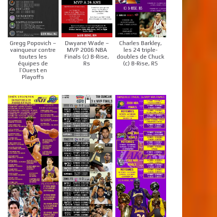
Gregg Popovich –
Dwyane Wade –
Charles Barkley,
vainqueur contre
MVP 2006 NBA
les 24 triple-
toutes les
Finals (c) B-Rise,
doubles de Chuck
équipes de
Rs
(c) B-Rise, RS
l’Ouest en
Playoffs