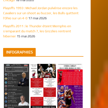
Playoffs 1993 : Michael Jordan pulvérise encore les
Cavaliers sur un shoot au buzzer, les Bulls quittent
l’Ohio sur un 4-0
17 mai 2026
Playoffs 2011 : le Thunder éteint Memphis en
s’emparant du match 7, les Grizzlies rentrent
hiberner
15 mai 2026
INFOGRAPHIES