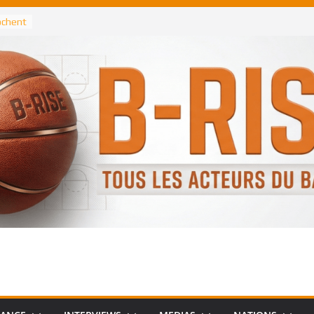
rochent
ataille
annis
 Greek
remier
, le
 Spurs
 :
de
 élu
n NBA