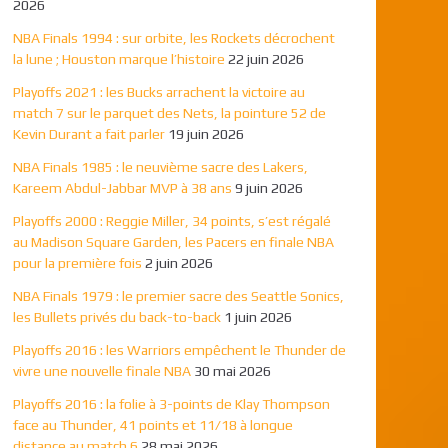
2026
NBA Finals 1994 : sur orbite, les Rockets décrochent
la lune ; Houston marque l’histoire
22 juin 2026
Playoffs 2021 : les Bucks arrachent la victoire au
match 7 sur le parquet des Nets, la pointure 52 de
Kevin Durant a fait parler
19 juin 2026
NBA Finals 1985 : le neuvième sacre des Lakers,
Kareem Abdul-Jabbar MVP à 38 ans
9 juin 2026
Playoffs 2000 : Reggie Miller, 34 points, s’est régalé
au Madison Square Garden, les Pacers en finale NBA
pour la première fois
2 juin 2026
NBA Finals 1979 : le premier sacre des Seattle Sonics,
les Bullets privés du back-to-back
1 juin 2026
Playoffs 2016 : les Warriors empêchent le Thunder de
vivre une nouvelle finale NBA
30 mai 2026
Playoffs 2016 : la folie à 3-points de Klay Thompson
face au Thunder, 41 points et 11/18 à longue
distance au match 6
28 mai 2026