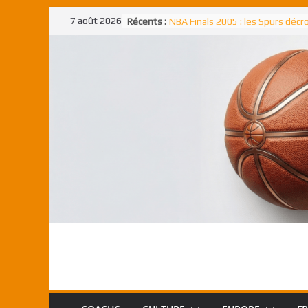
Passer
7 août 2026
Récents :
NBA Finals 2005 : les Spurs déc
au
un troisième titre NBA, la rude b
face aux Pistons
contenu
NBA Finals 2021 : les Bucks et Gi
Antetokounmpo triomphent, le
Freek élu MVP
Shai Gilgeous-Alexander : son p
match à plus de 40 points en NBA
canadien transcendant face aux
Pau Gasol dans l’histoire en 2002
premier européen sacré Rookie 
l’année
Rudy Gobert, deuxième Français
meilleur défenseur d’une saiso