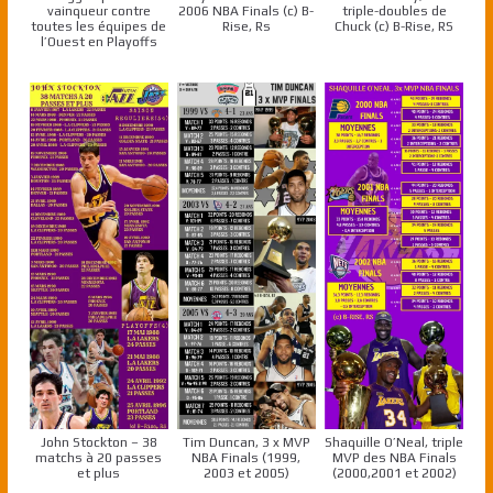
vainqueur contre
2006 NBA Finals (c) B-
triple-doubles de
toutes les équipes de
Rise, Rs
Chuck (c) B-Rise, RS
l’Ouest en Playoffs
John Stockton – 38
Tim Duncan, 3 x MVP
Shaquille O’Neal, triple
matchs à 20 passes
NBA Finals (1999,
MVP des NBA Finals
et plus
2003 et 2005)
(2000,2001 et 2002)