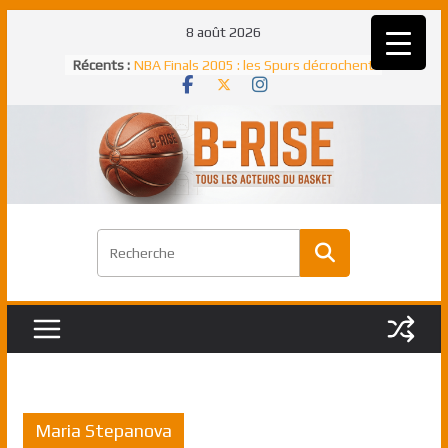
Passer
8 août 2026
au
Récents :
NBA Finals 2005 : les Spurs décrochent
contenu
un troisième titre NBA, la rude bataille
face aux Pistons
NBA Finals 2021 : les Bucks et Giannis
Antetokounmpo triomphent, le Greek
Freek élu MVP
Shai Gilgeous-Alexander : son premier
match à plus de 40 points en NBA, le
canadien transcendant face aux Spurs
Pau Gasol dans l’histoire en 2002 :
premier européen sacré Rookie de
l’année
Rudy Gobert, deuxième Français élu
meilleur défenseur d’une saison NBA
Maria Stepanova