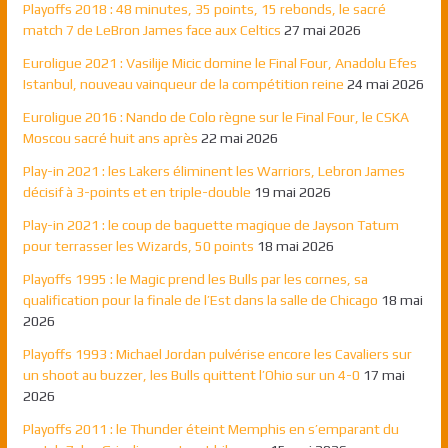
Playoffs 2018 : 48 minutes, 35 points, 15 rebonds, le sacré
match 7 de LeBron James face aux Celtics
27 mai 2026
Euroligue 2021 : Vasilije Micic domine le Final Four, Anadolu Efes
Istanbul, nouveau vainqueur de la compétition reine
24 mai 2026
Euroligue 2016 : Nando de Colo règne sur le Final Four, le CSKA
Moscou sacré huit ans après
22 mai 2026
Play-in 2021 : les Lakers éliminent les Warriors, Lebron James
décisif à 3-points et en triple-double
19 mai 2026
Play-in 2021 : le coup de baguette magique de Jayson Tatum
pour terrasser les Wizards, 50 points
18 mai 2026
Playoffs 1995 : le Magic prend les Bulls par les cornes, sa
qualification pour la finale de l’Est dans la salle de Chicago
18 mai
2026
Playoffs 1993 : Michael Jordan pulvérise encore les Cavaliers sur
un shoot au buzzer, les Bulls quittent l’Ohio sur un 4-0
17 mai
2026
Playoffs 2011 : le Thunder éteint Memphis en s’emparant du