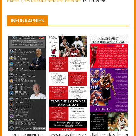
match 7, les Grizzlies rentrent hiberner
15 mai 2026
INFOGRAPHIES
Gregg Popovich –
Dwyane Wade – MVP
Charles Barkley, les 24