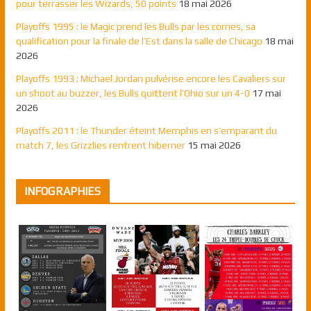
pour terrasser les Wizards, 50 points
18 mai 2026
Playoffs 1995 : le Magic prend les Bulls par les cornes, sa
qualification pour la finale de l’Est dans la salle de Chicago
18 mai
2026
Playoffs 1993 : Michael Jordan pulvérise encore les Cavaliers sur
un shoot au buzzer, les Bulls quittent l’Ohio sur un 4-0
17 mai
2026
Playoffs 2011 : le Thunder éteint Memphis en s’emparant du
match 7, les Grizzlies rentrent hiberner
15 mai 2026
INFOGRAPHIES