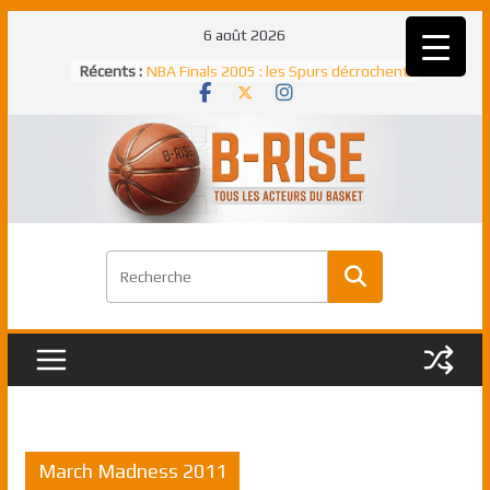
Passer
6 août 2026
au
Récents :
NBA Finals 2005 : les Spurs décrochent
contenu
un troisième titre NBA, la rude bataille
face aux Pistons
NBA Finals 2021 : les Bucks et Giannis
Antetokounmpo triomphent, le Greek
Freek élu MVP
Shai Gilgeous-Alexander : son premier
match à plus de 40 points en NBA, le
canadien transcendant face aux Spurs
Pau Gasol dans l’histoire en 2002 :
premier européen sacré Rookie de
l’année
Rudy Gobert, deuxième Français élu
meilleur défenseur d’une saison NBA
March Madness 2011