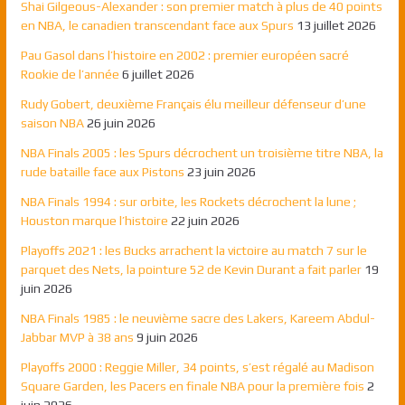
Shai Gilgeous-Alexander : son premier match à plus de 40 points
en NBA, le canadien transcendant face aux Spurs
13 juillet 2026
Pau Gasol dans l’histoire en 2002 : premier européen sacré
Rookie de l’année
6 juillet 2026
Rudy Gobert, deuxième Français élu meilleur défenseur d’une
saison NBA
26 juin 2026
NBA Finals 2005 : les Spurs décrochent un troisième titre NBA, la
rude bataille face aux Pistons
23 juin 2026
NBA Finals 1994 : sur orbite, les Rockets décrochent la lune ;
Houston marque l’histoire
22 juin 2026
Playoffs 2021 : les Bucks arrachent la victoire au match 7 sur le
parquet des Nets, la pointure 52 de Kevin Durant a fait parler
19
juin 2026
NBA Finals 1985 : le neuvième sacre des Lakers, Kareem Abdul-
Jabbar MVP à 38 ans
9 juin 2026
Playoffs 2000 : Reggie Miller, 34 points, s’est régalé au Madison
Square Garden, les Pacers en finale NBA pour la première fois
2
juin 2026