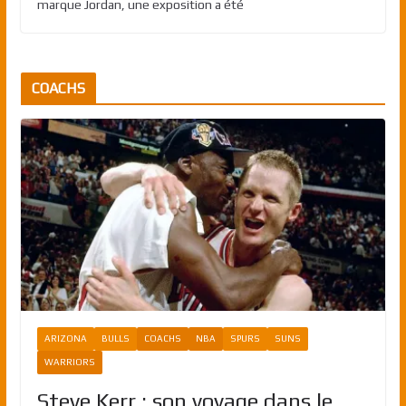
marque Jordan, une exposition a été
COACHS
ARIZONA
BULLS
COACHS
NBA
SPURS
SUNS
WARRIORS
Steve Kerr : son voyage dans le