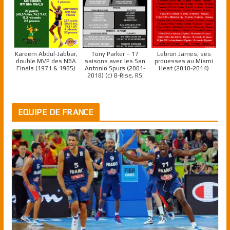
Kareem Abdul-Jabbar,
Tony Parker – 17
Lebron James, ses
double MVP des NBA
saisons avec les San
prouesses au Miami
Finals (1971 & 1985)
Antonio Spurs (2001-
Heat (2010-2014)
2018) (c) B-Rise, RS
EQUIPE DE FRANCE