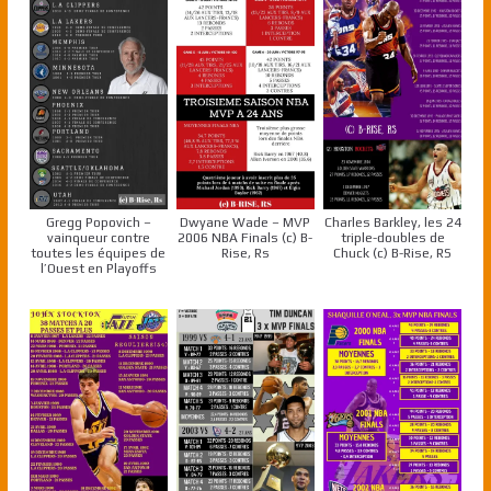
Gregg Popovich –
Dwyane Wade – MVP
Charles Barkley, les 24
vainqueur contre
2006 NBA Finals (c) B-
triple-doubles de
toutes les équipes de
Rise, Rs
Chuck (c) B-Rise, RS
l’Ouest en Playoffs