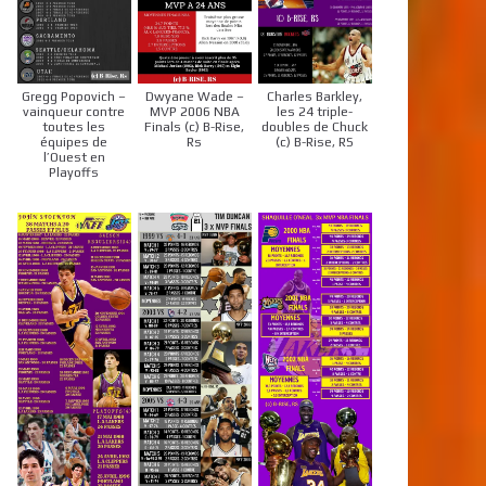
Gregg Popovich –
Dwyane Wade –
Charles Barkley,
vainqueur contre
MVP 2006 NBA
les 24 triple-
toutes les
Finals (c) B-Rise,
doubles de Chuck
équipes de
Rs
(c) B-Rise, RS
l’Ouest en
Playoffs