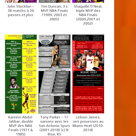
John Stockton –
Tim Duncan, 3 x
Shaquille O’Neal,
38 matchs à 20
MVP NBA Finals
triple MVP des
passes et plus
(1999, 2003 et
NBA Finals
2005)
(2000,2001 et
2002)
Kareem Abdul-
Tony Parker – 17
Lebron James,
Jabbar, double
saisons avec les
ses prouesses au
MVP des NBA
San Antonio Spurs
Miami Heat (2010-
Finals (1971 &
(2001-2018) (c) B-
2014)
1985)
Rise, RS