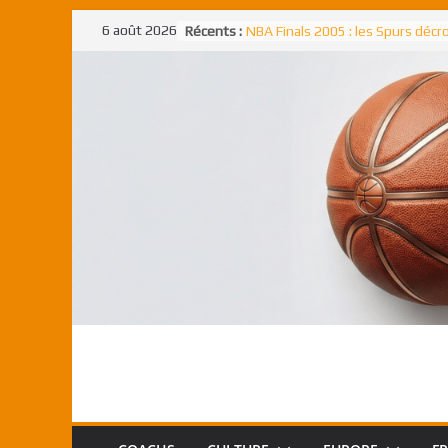
Passer
6 août 2026
Récents :
NBA Finals 2005 : les Spurs déc
au
un troisième titre NBA, la rude b
face aux Pistons
contenu
NBA Finals 2021 : les Bucks et Gi
Antetokounmpo triomphent, le
Freek élu MVP
Shai Gilgeous-Alexander : son p
match à plus de 40 points en NBA
canadien transcendant face aux
Pau Gasol dans l’histoire en 2002
premier européen sacré Rookie 
l’année
Rudy Gobert, deuxième Français
meilleur défenseur d’une saiso