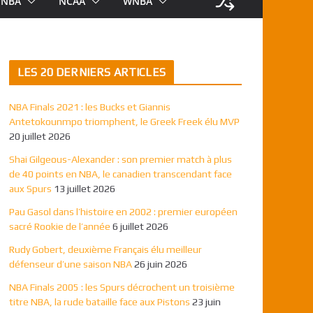
NBA
NCAA
WNBA
LES 20 DERNIERS ARTICLES
NBA Finals 2021 : les Bucks et Giannis
Antetokounmpo triomphent, le Greek Freek élu MVP
20 juillet 2026
Shai Gilgeous-Alexander : son premier match à plus
de 40 points en NBA, le canadien transcendant face
aux Spurs
13 juillet 2026
Pau Gasol dans l’histoire en 2002 : premier européen
sacré Rookie de l’année
6 juillet 2026
Rudy Gobert, deuxième Français élu meilleur
défenseur d’une saison NBA
26 juin 2026
NBA Finals 2005 : les Spurs décrochent un troisième
titre NBA, la rude bataille face aux Pistons
23 juin