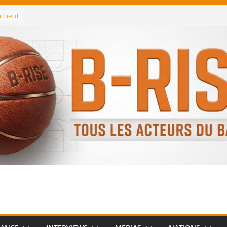
rochent
ataille
annis
 Greek
remier
, le
 Spurs
 :
de
 élu
n NBA