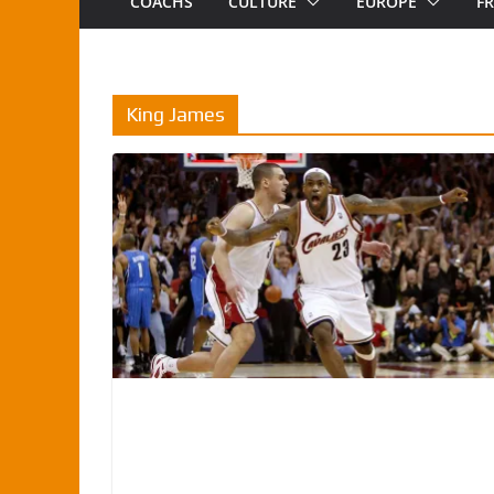
COACHS
CULTURE
EUROPE
F
King James