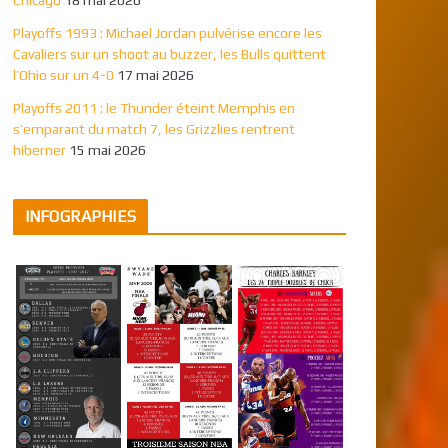
Playoffs 1993 : Michael Jordan pulvérise encore les
Cavaliers sur un shoot au buzzer, les Bulls quittent
l’Ohio sur un 4-0
17 mai 2026
Playoffs 2011 : le Thunder éteint Memphis en
s’emparant du match 7, les Grizzlies rentrent
hiberner
15 mai 2026
INFOGRAPHIES