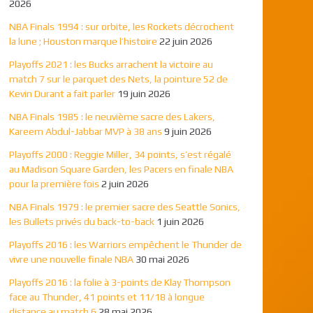
2026
NBA Finals 1994 : sur orbite, les Rockets décrochent
la lune ; Houston marque l’histoire
22 juin 2026
Playoffs 2021 : les Bucks arrachent la victoire au
match 7 sur le parquet des Nets, la pointure 52 de
Kevin Durant a fait parler
19 juin 2026
NBA Finals 1985 : le neuvième sacre des Lakers,
Kareem Abdul-Jabbar MVP à 38 ans
9 juin 2026
Playoffs 2000 : Reggie Miller, 34 points, s’est régalé
au Madison Square Garden, les Pacers en finale NBA
pour la première fois
2 juin 2026
NBA Finals 1979 : le premier sacre des Seattle Sonics,
les Bullets privés du back-to-back
1 juin 2026
Playoffs 2016 : les Warriors empêchent le Thunder de
vivre une nouvelle finale NBA
30 mai 2026
Playoffs 2016 : la folie à 3-points de Klay Thompson
face au Thunder, 41 points et 11/18 à longue
distance au match 6
28 mai 2026