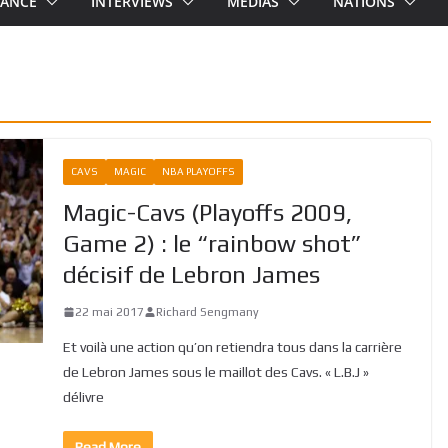
RANCE
INTERVIEWS
MEDIAS
NATIONS
CAVS
MAGIC
NBA PLAYOFFS
Magic-Cavs (Playoffs 2009,
Game 2) : le “rainbow shot”
décisif de Lebron James
22 mai 2017
Richard Sengmany
Et voilà une action qu’on retiendra tous dans la carrière
de Lebron James sous le maillot des Cavs. « L.B.J »
délivre
Read More