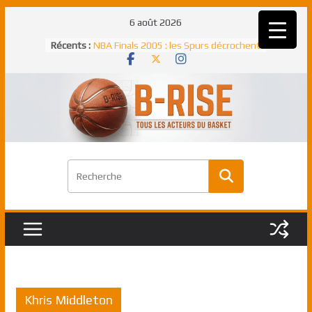
Passer
6 août 2026
au
Récents :
NBA Finals 2005 : les Spurs décrochent
contenu
un troisième titre NBA, la rude bataille
face aux Pistons
NBA Finals 2021 : les Bucks et Giannis
Antetokounmpo triomphent, le Greek
Freek élu MVP
Shai Gilgeous-Alexander : son premier
match à plus de 40 points en NBA, le
canadien transcendant face aux Spurs
Pau Gasol dans l’histoire en 2002 :
premier européen sacré Rookie de
l’année
Rudy Gobert, deuxième Français élu
meilleur défenseur d’une saison NBA
Khris Middleton