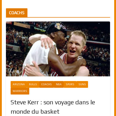
COACHS
ARIZONA
BULLS
COACHS
NBA
SPURS
SUNS
WARRIORS
Steve Kerr : son voyage dans le
monde du basket