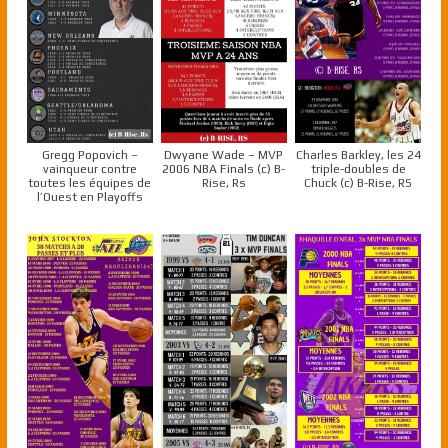
Gregg Popovich –
Dwyane Wade – MVP
Charles Barkley, les 24
vainqueur contre
2006 NBA Finals (c) B-
triple-doubles de
toutes les équipes de
Rise, Rs
Chuck (c) B-Rise, RS
l’Ouest en Playoffs