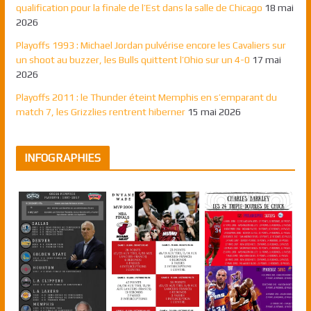
qualification pour la finale de l’Est dans la salle de Chicago
18 mai
2026
Playoffs 1993 : Michael Jordan pulvérise encore les Cavaliers sur
un shoot au buzzer, les Bulls quittent l’Ohio sur un 4-0
17 mai
2026
Playoffs 2011 : le Thunder éteint Memphis en s’emparant du
match 7, les Grizzlies rentrent hiberner
15 mai 2026
INFOGRAPHIES