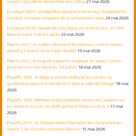
match 7 de LeBron James face aux Celtics
27 mai 2026
Euroligue 2021 : Vasilije Micic domine le Final Four, Anadolu Efes
Istanbul, nouveau vainqueur de la compétition reine
24 mai 2026
Euroligue 2016 : Nando de Colo règne sur le Final Four, le CSKA
Moscou sacré huit ans après
22 mai 2026
Play-in 2021 : les Lakers éliminent les Warriors, Lebron James
décisif à 3-points et en triple-double
19 mai 2026
Play-in 2021 : le coup de baguette magique de Jayson Tatum
pour terrasser les Wizards, 50 points
18 mai 2026
Playoffs 1995 : le Magic prend les Bulls par les cornes, sa
qualification pour la finale de l’Est dans la salle de Chicago
18 mai
2026
Playoffs 1993 : Michael Jordan pulvérise encore les Cavaliers sur
un shoot au buzzer, les Bulls quittent l’Ohio sur un 4-0
17 mai
2026
Playoffs 2011 : le Thunder éteint Memphis en s’emparant du
match 7, les Grizzlies rentrent hiberner
15 mai 2026