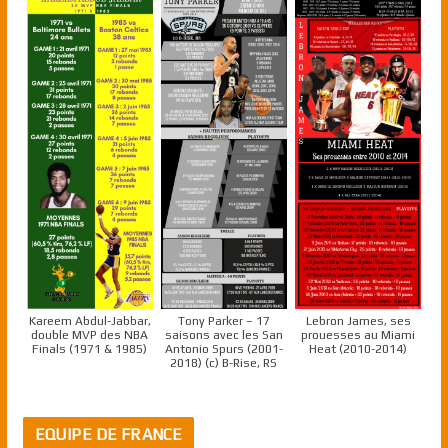
Kareem Abdul-Jabbar,
Tony Parker – 17
Lebron James, ses
double MVP des NBA
saisons avec les San
prouesses au Miami
Finals (1971 & 1985)
Antonio Spurs (2001-
Heat (2010-2014)
2018) (c) B-Rise, RS
EQUIPE DE FRANCE