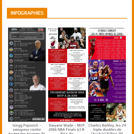
INFOGRAPHIES
Gregg Popovich –
Dwyane Wade – MVP
Charles Barkley, les 24
vainqueur contre
2006 NBA Finals (c) B-
triple-doubles de
toutes les équipes de
Rise, Rs
Chuck (c) B-Rise, RS