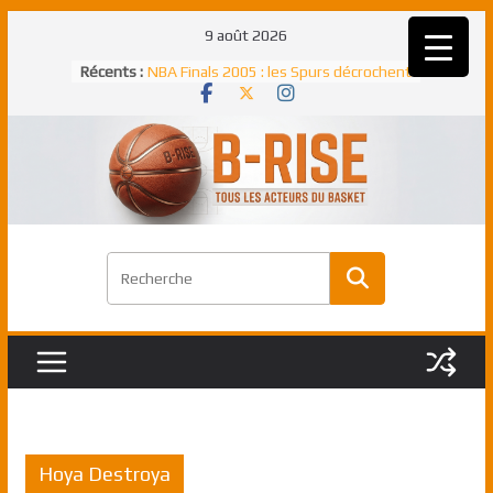
Passer
9 août 2026
au
Récents :
NBA Finals 2005 : les Spurs décrochent
contenu
un troisième titre NBA, la rude bataille
face aux Pistons
NBA Finals 2021 : les Bucks et Giannis
Antetokounmpo triomphent, le Greek
Freek élu MVP
Shai Gilgeous-Alexander : son premier
match à plus de 40 points en NBA, le
canadien transcendant face aux Spurs
Pau Gasol dans l’histoire en 2002 :
premier européen sacré Rookie de
l’année
Rudy Gobert, deuxième Français élu
meilleur défenseur d’une saison NBA
Hoya Destroya