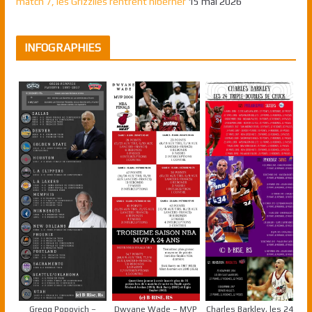
match 7, les Grizzlies rentrent hiberner
15 mai 2026
INFOGRAPHIES
Gregg Popovich –
Dwyane Wade – MVP
Charles Barkley, les 24