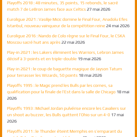
Playoffs 2018 : 48 minutes, 35 points, 15 rebonds, le sacré
match 7 de LeBron James face aux Celtics
27 mai 2026
Euroligue 2021 : Vasilije Micic domine le Final Four, Anadolu Efes
Istanbul, nouveau vainqueur de la compétition reine
24 mai 2026
Euroligue 2016 : Nando de Colo règne sur le Final Four, le CSKA
Moscou sacré huit ans après
22 mai 2026
Play-in 2021 : les Lakers éliminent les Warriors, Lebron James
décisif à 3-points et en triple-double
19 mai 2026
Play-in 2021 : le coup de baguette magique de Jayson Tatum
pour terrasser les Wizards, 50 points
18 mai 2026
Playoffs 1995 : le Magic prend les Bulls par les cornes, sa
qualification pour la finale de l’Est dans la salle de Chicago
18 mai
2026
Playoffs 1993 : Michael Jordan pulvérise encore les Cavaliers sur
un shoot au buzzer, les Bulls quittent l’Ohio sur un 4-0
17 mai
2026
Playoffs 2011 : le Thunder éteint Memphis en s’emparant du