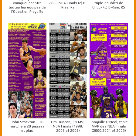
vainqueur contre
2006 NBA Finals (c) B-
triple-doubles de
toutes les équipes de
Rise, Rs
Chuck (c) B-Rise, RS
l’Ouest en Playoffs
John Stockton – 38
Tim Duncan, 3 x MVP
Shaquille O’Neal, triple
matchs à 20 passes
NBA Finals (1999,
MVP des NBA Finals
et plus
2003 et 2005)
(2000,2001 et 2002)