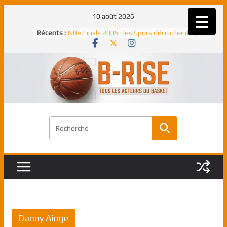
Passer
10 août 2026
au
Récents :
NBA Finals 2005 : les Spurs décrochent
contenu
un troisième titre NBA, la rude bataille
face aux Pistons
NBA Finals 2021 : les Bucks et Giannis
Antetokounmpo triomphent, le Greek
Freek élu MVP
Shai Gilgeous-Alexander : son premier
match à plus de 40 points en NBA, le
canadien transcendant face aux Spurs
Pau Gasol dans l’histoire en 2002 :
premier européen sacré Rookie de
l’année
Rudy Gobert, deuxième Français élu
meilleur défenseur d’une saison NBA
Danny Ainge