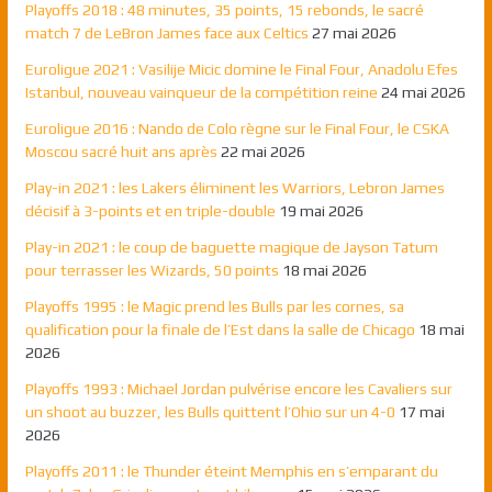
Playoffs 2018 : 48 minutes, 35 points, 15 rebonds, le sacré
match 7 de LeBron James face aux Celtics
27 mai 2026
Euroligue 2021 : Vasilije Micic domine le Final Four, Anadolu Efes
Istanbul, nouveau vainqueur de la compétition reine
24 mai 2026
Euroligue 2016 : Nando de Colo règne sur le Final Four, le CSKA
Moscou sacré huit ans après
22 mai 2026
Play-in 2021 : les Lakers éliminent les Warriors, Lebron James
décisif à 3-points et en triple-double
19 mai 2026
Play-in 2021 : le coup de baguette magique de Jayson Tatum
pour terrasser les Wizards, 50 points
18 mai 2026
Playoffs 1995 : le Magic prend les Bulls par les cornes, sa
qualification pour la finale de l’Est dans la salle de Chicago
18 mai
2026
Playoffs 1993 : Michael Jordan pulvérise encore les Cavaliers sur
un shoot au buzzer, les Bulls quittent l’Ohio sur un 4-0
17 mai
2026
Playoffs 2011 : le Thunder éteint Memphis en s’emparant du