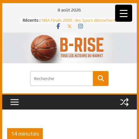
Passer
8 août 2026
au
Récents :
NBA Finals 2005 : les Spurs décrochent
contenu
un troisième titre NBA, la rude bataille
face aux Pistons
NBA Finals 2021 : les Bucks et Giannis
Antetokounmpo triomphent, le Greek
Freek élu MVP
Shai Gilgeous-Alexander : son premier
match à plus de 40 points en NBA, le
canadien transcendant face aux Spurs
Pau Gasol dans l’histoire en 2002 :
premier européen sacré Rookie de
l’année
Rudy Gobert, deuxième Français élu
meilleur défenseur d’une saison NBA
14 minutes