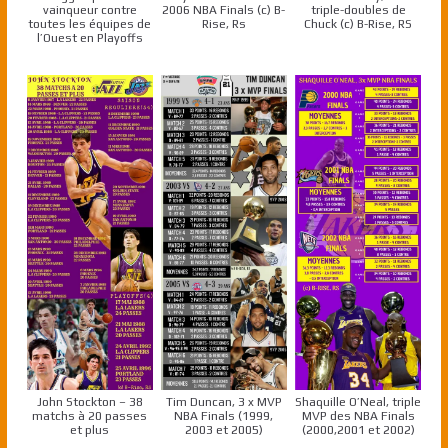
vainqueur contre
2006 NBA Finals (c) B-
triple-doubles de
toutes les équipes de
Rise, Rs
Chuck (c) B-Rise, RS
l’Ouest en Playoffs
John Stockton – 38
Tim Duncan, 3 x MVP
Shaquille O’Neal, triple
matchs à 20 passes
NBA Finals (1999,
MVP des NBA Finals
et plus
2003 et 2005)
(2000,2001 et 2002)