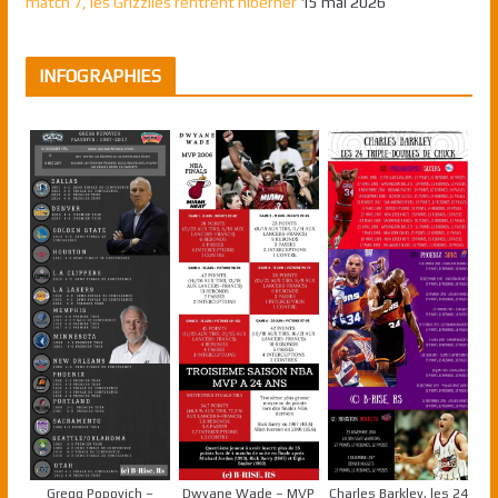
match 7, les Grizzlies rentrent hiberner
15 mai 2026
INFOGRAPHIES
Gregg Popovich –
Dwyane Wade – MVP
Charles Barkley, les 24