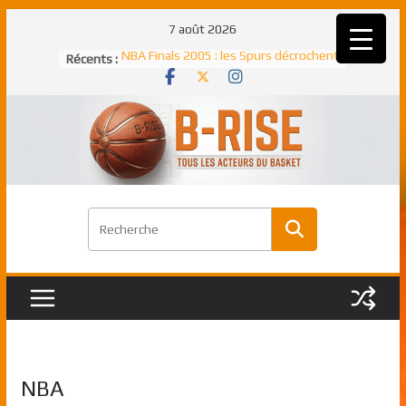
Passer
7 août 2026
au
NBA Finals 2005 : les Spurs décrochent
Récents :
contenu
un troisième titre NBA, la rude bataille
face aux Pistons
NBA Finals 2021 : les Bucks et Giannis
Antetokounmpo triomphent, le Greek
Freek élu MVP
Shai Gilgeous-Alexander : son premier
match à plus de 40 points en NBA, le
canadien transcendant face aux Spurs
Pau Gasol dans l’histoire en 2002 :
premier européen sacré Rookie de
l’année
Rudy Gobert, deuxième Français élu
meilleur défenseur d’une saison NBA
NBA